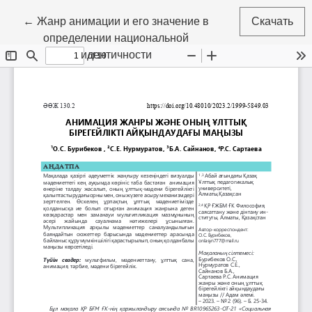
Вернуться к Подробностям о статье
←
Жанр анимации и его значение в
Скачать
определении национальной
идентичности