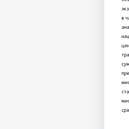
эк
в ч
ан
на
цен
тр
суж
пр
мис
ст
ми
сра