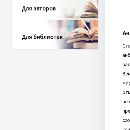
Для авторов
Ан
Для библиотек
Ст
ан
ра
Зем
мир
отм
не
пр
схо
соз