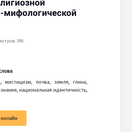
елигиозной
о-мифологической
мотров: 396
слова
, мистицизм, почва, земля, глина,
ознание, национальная идентичность,
 онлайн