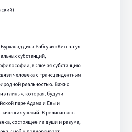
нский)
 Бурханаддина Рабгузи «Кисса-сул
альных субстанций,
урфилософии, включая субстанцию
связи человека с трансцендентным
природной реальностью. Важно
из глины», которая, будучи
йской паре Адама и Евы и
тических учений. В религиозно-
ека, состоящее из души и разума,
ека к ней и подчеркивает