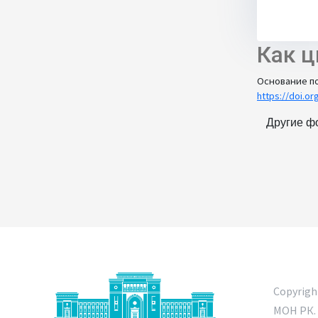
Как ц
Основание по
https://doi.or
Другие ф
Copyrig
МОН РК. 