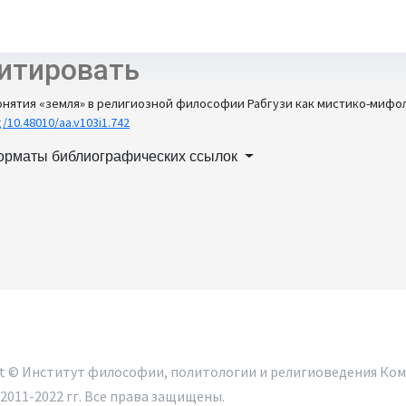
итировать
нятия «земля» в религиозной философии Рабгузи как мистико-мифол
g/10.48010/aa.v103i1.742
орматы библиографических ссылок
ht © Институт философии, политологии и религиоведения Ком
2011-2022 гг. Все права защищены.