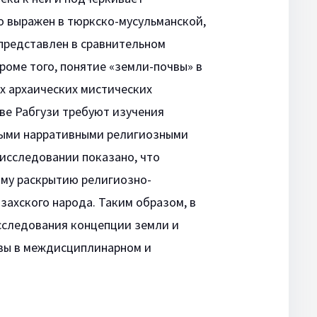
о выражен в тюркско-мусульманской,
 представлен в сравнительном
оме того, понятие «земли-почвы» в
х архаических мистических
тве Рабгузи требуют изучения
ными нарративными религиозными
 исследовании показано, что
ому раскрытию религиозно-
захского народа. Таким образом, в
сследования концепции земли и
чвы в междисциплинарном и