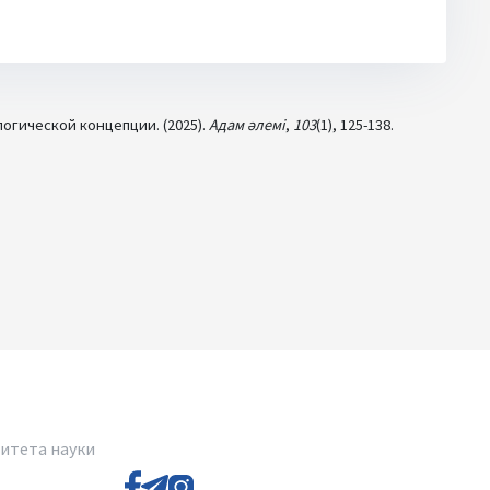
огической концепции. (2025).
Адам әлемі
,
103
(1), 125-138.
итета науки