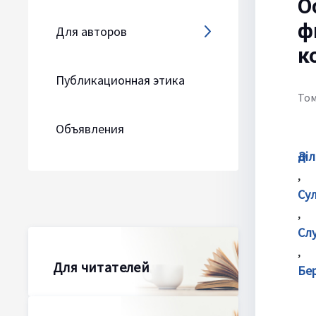
О
ф
Для авторов
к
Публикационная этика
Том
Объявления
Әді
Су
Сл
Для читателей
Бе