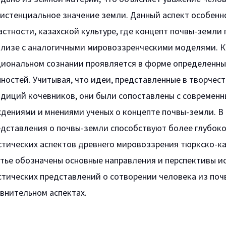
зистенциальное значение земли. Данный аспект особенн
астности, казахской культуре, где концепт почвы-земли
ализе с аналогичными мировоззренческими моделями. Кр
циональном сознании проявляется в форме определенны
ностей. Учитывая, что идеи, представленные в творчес
адиций кочевников, они были сопоставлены с современ
дениями и мнениями ученых о концепте почвы-земли. В
едставления о почвы-земли способствуют более глубок
тических аспектов древнего мировоззрения тюркско-ка
атье обозначены основные направления и перспективы и
стических представлений о сотворении человека из по
внительном аспектах.