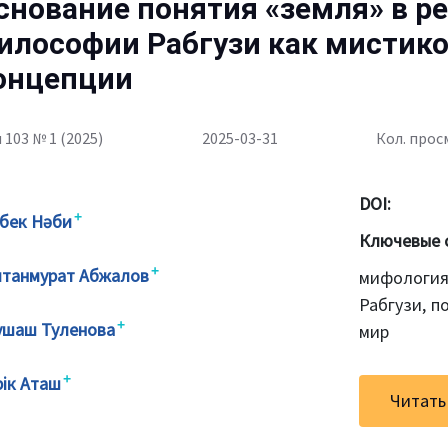
снование понятия «земля» в р
илософии Рабгузи как мистик
онцепции
 103 № 1 (2025)
2025-03-31
Кол. прос
DOI:
+
лбек Нәби
Ключевые 
+
лтанмурат Абжалов
мифология
Рабгузи, п
+
ушаш Туленова
мир
+
рік Аташ
Читать