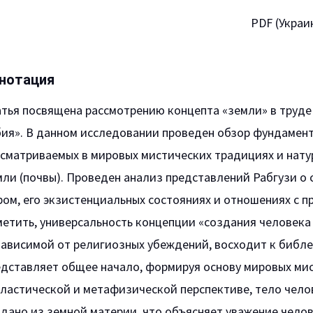
PDF (Украи
нотация
атья посвящена рассмотрению концепта «земли» в труде
бия». В данном исследовании проведен обзор фундамент
ссматриваемых в мировых мистических традициях и нат
ли (почвы). Проведен анализ представлений Рабгузи о 
ом, его экзистенциальных состояниях и отношениях с 
етить, универсальность концепции «создания человека 
зависимой от религиозных убеждений, восходит к библе
едставляет общее начало, формируя основу мировых мис
ластической и метафизической перспективе, тело челов
дано из земной материи, что объясняет уважение челов