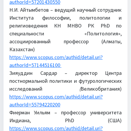
authorId=57201430550
Н.И. Айтымбетов – ведущий научный сотрудник
Института философии, политологии и
религиоведения КН МНВО РК PhD по
специальности «Политология»,
ассоциированный профессор (Алматы,
Казахстан)
https://www.scopus.com/authid/detail.uri?
authorId=57144516100
Зияуддин Сардар – директор Центра
постнормальной политики и футурологических
исследований
(
Великобритания)
https://www.scopus.com/authid/detail.uri?
authorId=55794220200
Фиерман Уильям – профессор университета
Индиана, PhD (США)
https://www.scopus.com/authid/detail.uri?