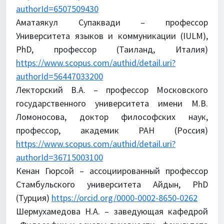
authorId=6507509430
Аматаякул Супаквади – профессор
Университета языков и коммуникации (IULM),
PhD, профессор (Таиланд, Италия)
https://www.scopus.com/authid/detail.uri?
authorId=56447033200
Лекторский В.А. – профессор Московского
государственного университета имени М.В.
Ломоносова, доктор философских наук,
профессор, академик РАН (Россия)
https://www.scopus.com/authid/detail.uri?
authorId=36715003100
Кенан Гюрсой – ассоциированный профессор
Стамбульского университета Айдын, PhD
(Турция)
https://orcid.org/0000-0002-8650-0262
Шермухамедова Н.А. – заведующая кафедрой