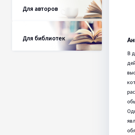
Для авторов
Для библиотек
Ан
В 
дей
выс
кот
рас
об
Одн
явл
обя