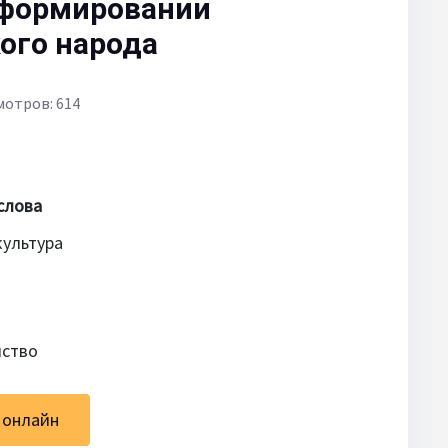
 формировании
ого народа
мотров: 614
слова
культура
мство
 онлайн