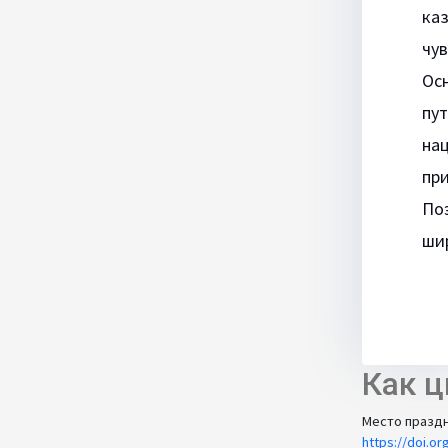
каз
чув
Ос
пу
на
при
По
ши
Как ц
Место праздн
https://doi.o