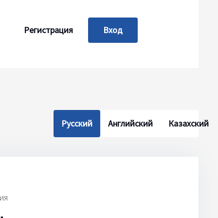
Регистрация
Вход
Change the language. The current language 
Русский
Английский
Казахский
ИЯ