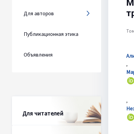
М
т
Для авторов
Том
Публикационная этика
Объявления
Ал
Ма
Не
Для читателей