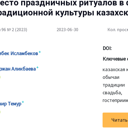
есто праздничных ритуалов в
радиционной культуры казахск
 96 № 2 (2023)
2023-06-30
Кол. прос
DOI:
+
ибек Исламбеков
Ключевые 
+
ржан Аликбаева
казахская 
обычаи
традиции
свадьба,
гостеприи
+
зир Темур
Читать