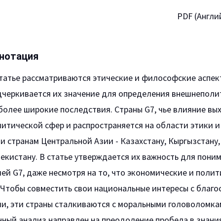
PDF (Англи
нотация
татье рассматриваются этические и философские аспект
дчеркивается их значение для определения внешнеполи
более широкие последствия. Страны G7, чье влияние вы
итической сфер и распространяется на области этики 
и странам Центральной Азии - Казахстану, Кыргызстану
екистану. В статье утверждается их важность для пони
ей G7, даже несмотря на то, что экономические и поли
. Чтобы совместить свои национальные интересы с благ
ии, эти страны сталкиваются с моральными головоломка
нный анализ направлен на преодоление пробела в знани