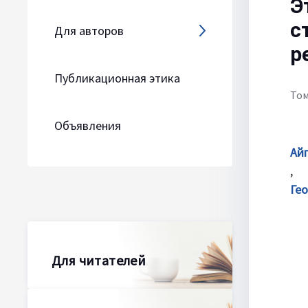
Э
с
Для авторов
р
Публикационная этика
Том
Объявления
Ай
Ге
Для читателей