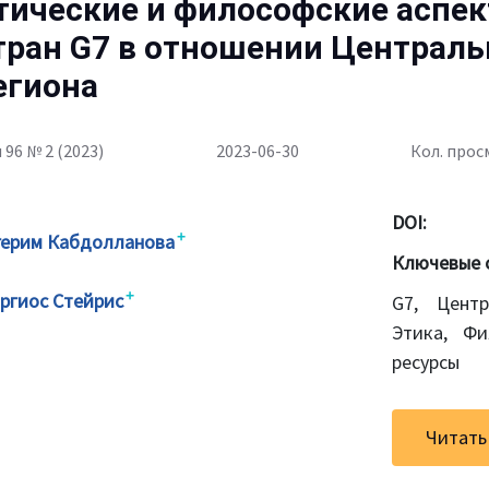
тические и философские аспе
тран G7 в отношении Централь
егиона
 96 № 2 (2023)
2023-06-30
Кол. прос
DOI:
+
герим Кабдолланова
Ключевые 
+
оргиос Стейрис
G7, Центр
Этика, Фи
ресурсы
Читать