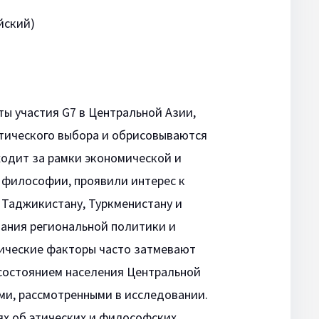
йский)
ы участия G7 в Центральной Азии,
тического выбора и обрисовываются
ходит за рамки экономической и
и философии, проявили интерес к
, Таджикистану, Туркменистану и
мания региональной политики и
тические факторы часто затмевают
осостоянием населения Центральной
ми, рассмотренными в исследовании.
ях об этических и философских