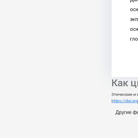
ос
эк
ос
гло
Как ц
Этические и 
https://doi.o
Другие ф