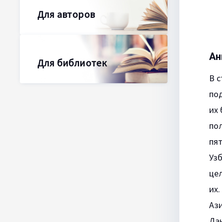
Для авторов
Ан
Для библиотек
В с
по
их 
пол
пят
Узб
цел
их
Аз
Да