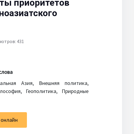
кты приоритетов
ноазиатского
мотров: 431
слова
альная Азия, Внешняя политика,
лософия, Геополитика, Природные
 онлайн