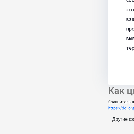
«со
вз
про
выв
те
Как ц
Сравнительны
https://doi.or
Другие ф