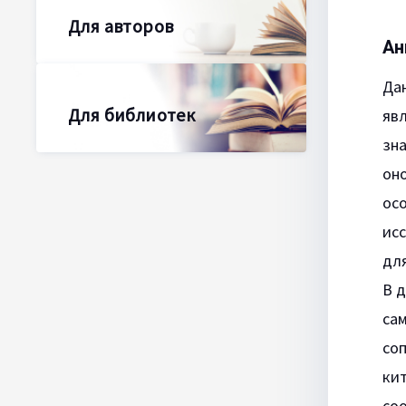
Для авторов
Ан
Дан
Для библиотек
явл
зна
оно
осо
ис
для
В 
са
соп
кит
со