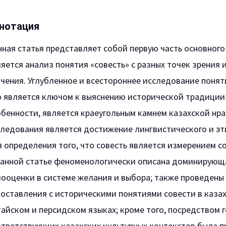
нотация
ная статья представляет собой первую часть основного
яется анализ понятия «совесть» с разных точек зрения 
чения. Углубленное и всестороннее исследование понят
 является ключом к выяснению исторической традиции и
бенности, является краеугольным камнем казахской нра
следования является достижение лингвистического и эт
 определения того, что совесть является измерением с
данной статье феноменологически описана доминирующа
мооценки в системе желания и выбора; также проведены
оставления с историческими понятиями совести в казах
айском и персидском языках; кроме того, посредством 
ответствующих казахских культурных контекстов была п