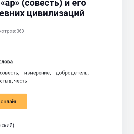
ар» (совесть) и его
ревних цивилизаций
мотров: 363
слова
совесть, измерение, добродетель,
 стыд, честь
 онлайн
нский)