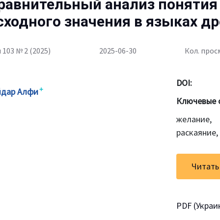
равнительный анализ понятия «
сходного значения в языках д
 103 № 2 (2025)
2025-06-30
Кол. прос
DOI:
+
йдар Алфи
Ключевые 
желание, 
раскаяние,
Читать
PDF (Украи