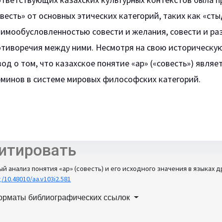
весть» от основных этических категорий, таких как «стыд
аимообусловленностью совести и желания, совести и ра
тиворечия между ними. Несмотря на свою историческую
од о том, что казахское понятие «ар» («совесть») явля
рминов в системе мировых философских категорий.
итировать
й анализ понятия «ар» (совесть) и его исходного значения в языках д
g/10.48010/aa.v103i2.581
орматы библиографических ссылок