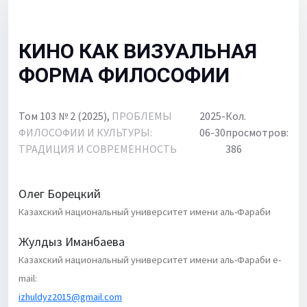
Для библиотек
Объявления
КИНО КАК ВИЗУАЛЬНАЯ
ФОРМА ФИЛОСОФИИ
Том 103 № 2 (2025),
ПРОБЛЕМЫ
2025-
Кол.
ФИЛОСОФИИ И КУЛЬТУРЫ:
06-30
просмотров:
ТРАДИЦИЯ И СОВРЕМЕННОСТЬ
386
Олег Борецкий
Казахский национальный университет имени аль-Фараби
Жулдыз Иманбаева
Казахский национальный университет имени аль-Фараби e-
mail:
izhuldyz2015@gmail.com