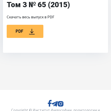
Том 3 № 65 (2015)
Для библиотек
Объявления
Скачать весь выпуск в PDF
PDF
Copyright © Институт философии, политологии и