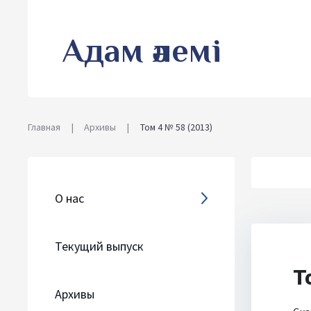
Адам әлемі
Главная
|
Архивы
|
Том 4 № 58 (2013)
О нас
Текущий выпуск
Т
Архивы