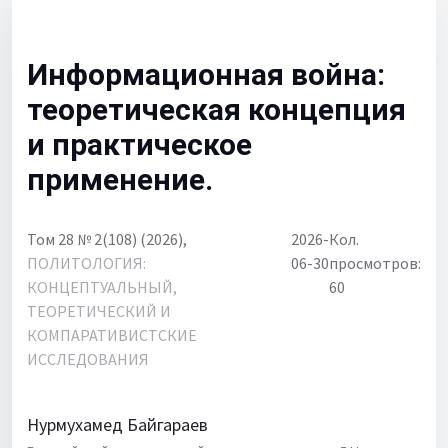
Для библиотек
Объявления
Информационная война:
теоретическая концепция
и практическое
применение.
Том 28 № 2(108) (2026),
2026-
Кол.
ПОЛИТОЛОГИЯ:
06-30
просмотров:
КОНЦЕПТУАЛЬНЫЙ,
60
ТЕОРЕТИЧЕСКИЙ И
КОМПАРАТИВИСТСКИЕ
ИССЛЕДОВАНИЯ
Нурмухамед Байгараев