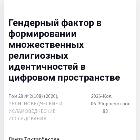
Для библиотек
Объявления
Гендерный фактор в
формировании
множественных
религиозных
идентичностей в
цифровом пространстве
Том 28 № 2(108) (2026),
2026-
Кол.
РЕЛИГИОВЕДЧЕСКИЕ И
06-30
просмотров:
ИСЛАМОВЕДЧЕСКИЕ
83
ИССЛЕДОВАНИЯ
Лаура Токтарбекова