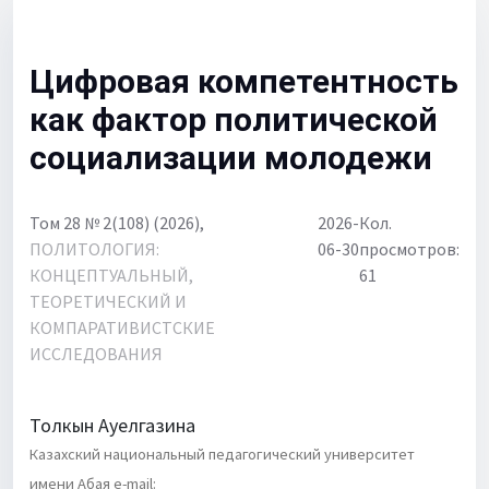
Для библиотек
Объявления
Цифровая компетентность
как фактор политической
социализации молодежи
Том 28 № 2(108) (2026),
2026-
Кол.
ПОЛИТОЛОГИЯ:
06-30
просмотров:
КОНЦЕПТУАЛЬНЫЙ,
61
ТЕОРЕТИЧЕСКИЙ И
КОМПАРАТИВИСТСКИЕ
ИССЛЕДОВАНИЯ
Толкын Ауелгазина
Казахский национальный педагогический университет
имени Абая e-mail: