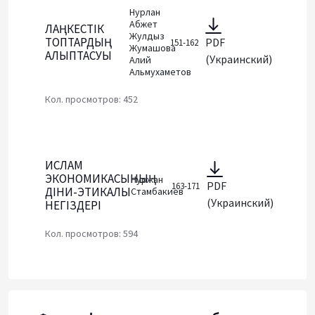
Нурлан
Абжет
ЛАҢКЕСТІК
Жулдыз
ТОПТАРДЫҢ
PDF
151-162
Жумашова
ҚАЛЫПТАСУЫ
(Украинский)
Алий
Альмухаметов
Кол. просмотров: 452
ИСЛАМ
ЭКОНОМИКАСЫНЫҢ
Нуржан
PDF
163-171
ДІНИ-ЭТИКАЛЫҚ
Стамбакиев
(Украинский)
НЕГІЗДЕРІ
Кол. просмотров: 594