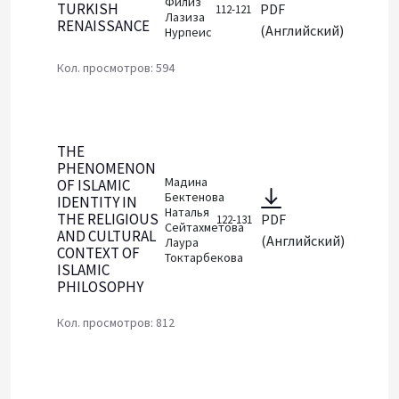
Филиз
TURKISH
PDF
112-121
Лазиза
RENAISSANCE
(Английский)
Нурпеис
Кол. просмотров: 594
THE
PHENOMENON
Мадина
OF ISLAMIC
Бектенова
IDENTITY IN
Наталья
THE RELIGIOUS
PDF
122-131
Сейтахметова
AND CULTURAL
(Английский)
Лаура
CONTEXT OF
Токтарбекова
ISLAMIC
PHILOSOPHY
Кол. просмотров: 812