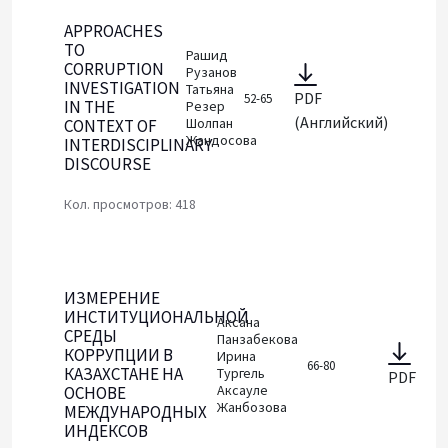
APPROACHES
TO
Рашид
CORRUPTION
Рузанов
INVESTIGATION
Татьяна
PDF
52-65
IN THE
Резер
(Английский)
Шолпан
CONTEXT OF
Жандосова
INTERDISCIPLINARY
DISCOURSE
Кол. просмотров: 418
ИЗМЕРЕНИЕ
ИНСТИТУЦИОНАЛЬНОЙ
Аксана
СРЕДЫ
Панзабекова
КОРРУПЦИИ В
Ирина
66-80
КАЗАХСТАНЕ НА
Тургель
PDF
Аксауле
ОСНОВЕ
Жанбозова
МЕЖДУНАРОДНЫХ
ИНДЕКСОВ