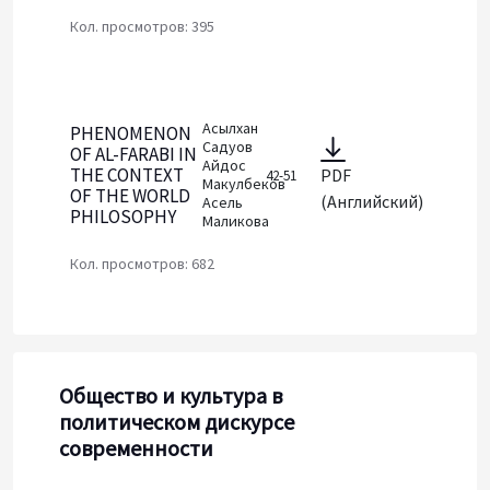
Кол. просмотров: 395
Асылхан
PHENOMENON
Садуов
OF AL-FARABI IN
Айдос
THE CONTEXT
PDF
42-51
Макулбеков
OF THE WORLD
(Английский)
Асель
PHILOSOPHY
Маликова
Кол. просмотров: 682
Общество и культура в
политическом дискурсе
современности