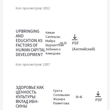
Кол. просмотров: 2012
UPBRINGING
Аяжан
AND
Сагикызы
EDUCATION AS
Майра
PDF
18-25
FACTORS OF
Шуршитбай
(Английский)
Зебинисо
HUMAN CAPITAL
Ахмедова
DEVELOPMENT
Кол. просмотров: 1057
ЗДОРОВЬЕ КАК
Грета
ЦЕННОСТЬ
Соловьева
КУЛЬТУРЫ:
26-41
Жазира
PDF
ВКЛАД ИБН-
Рахметова
СИНЫ