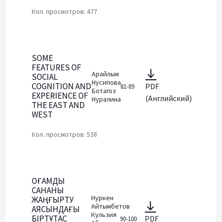
Кол. просмотров: 477
SOME
FEATURES OF
Арайлым
SOCIAL
Нусипова
COGNITION AND
PDF
81-89
Ботагоз
EXPERIENCE OF
(Английский)
Нуралина
THE EAST AND
WEST
Кол. просмотров: 538
ҚOҒAМДЫҚ
СAНAНЫ
Нуркен
ЖAҢҒЫPТУ
Айтымбетов
AЯСЫНДAҒЫ
Кульзия
БIPТҰТAС
PDF
90-100