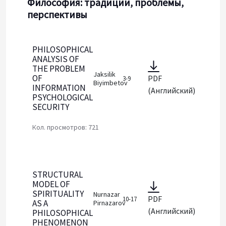
Философия: традиции, проблемы,
перспективы
PHILOSOPHICAL
ANALYSIS OF
THE PROBLEM
Jaksilik
OF
PDF
3-9
Biyimbetov
INFORMATION
(Английский)
PSYCHOLOGICAL
SECURITY
Кол. просмотров: 721
STRUCTURAL
MODEL OF
SPIRITUALITY
Nurnazar
PDF
10-17
AS A
Pirnazarov
(Английский)
PHILOSOPHICAL
PHENOMENON